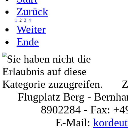
Zurück
1
2
3
4
Weiter
Ende
Z
Flugplatz Berg - Bernhar
8902284 - Fax: +49
E-Mail:
kordeu